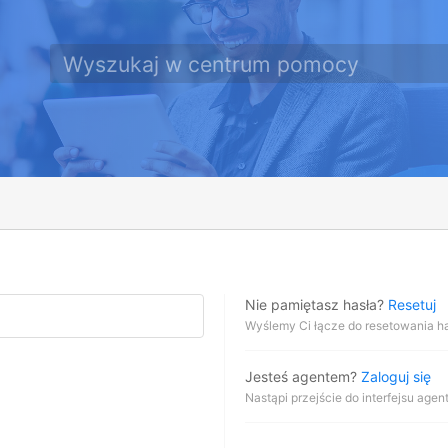
Nie pamiętasz hasła?
Resetuj
Wyślemy Ci łącze do resetowania ha
Jesteś agentem?
Zaloguj się
Nastąpi przejście do interfejsu agen